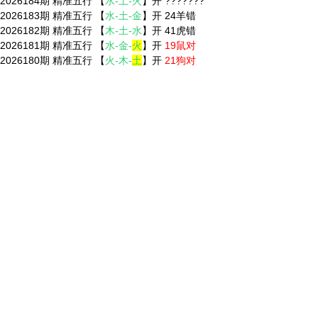
2026184期 精准五行 【
水-土-火
】开 ???????
2026183期 精准五行 【
水-土-金
】开 24羊
错
2026182期 精准五行 【
木-土-水
】开 41虎
错
2026181期 精准五行 【
水-金-
火
】开
19鼠对
2026180期 精准五行 【
火-木-
土
】开
21狗对
Copyright © 澳门六合彩 Reserved