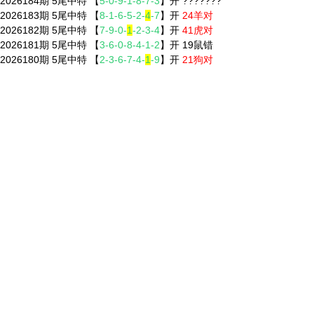
2026184期 5尾中特 【
5-0-9-1-8-7-3
】开 ???????
2026183期 5尾中特 【
8-1-6-5-2-
4
-7
】开
24羊对
2026182期 5尾中特 【
7-9-0-
1
-2-3-4
】开
41虎对
2026181期 5尾中特 【
3-6-0-8-4-1-2
】开
19鼠错
2026180期 5尾中特 【
2-3-6-7-4-
1
-9
】开
21狗对
Copyright © 澳门六合彩 Reserved