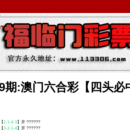
189期:澳门六合彩【四头
 【
2-1-4-3
】开 ??????
 【
3-2-1-4
】开 ??????